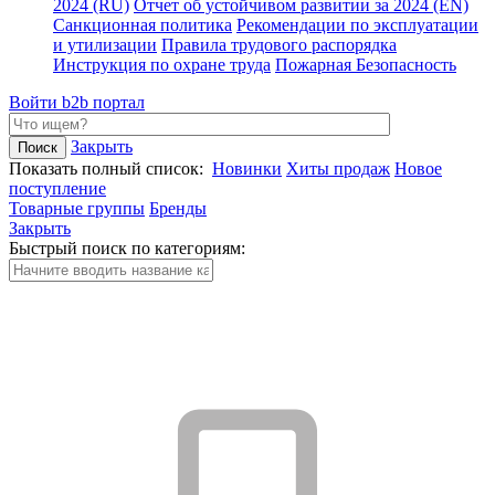
2024 (RU)
Отчет об устойчивом развитии за 2024 (EN)
Санкционная политика
Рекомендации по эксплуатации
и утилизации
Правила трудового распорядка
Инструкция по охране труда
Пожарная Безопасность
Войти
b2b портал
Закрыть
Показать полный список:
Новинки
Хиты продаж
Новое
поступление
Товарные группы
Бренды
Закрыть
Быстрый поиск по категориям: