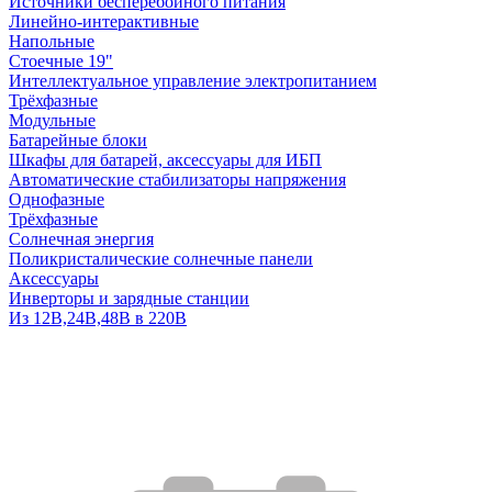
Источники бесперебойного питания
Линейно-интерактивные
Напольные
Стоечные 19"
Интеллектуальное управление электропитанием
Трёхфазные
Модульные
Батарейные блоки
Шкафы для батарей, аксессуары для ИБП
Автоматические стабилизаторы напряжения
Однофазные
Трёхфазные
Солнечная энергия
Поликристалические солнечные панели
Аксессуары
Инверторы и зарядные станции
Из 12В,24В,48В в 220В