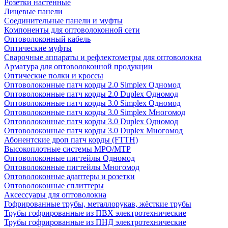
Розетки настенные
Лицевые панели
Соединительные панели и муфты
Компоненты для оптоволоконной сети
Оптоволоконный кабель
Оптические муфты
Сварочные аппараты и рефлектометры для оптоволокна
Арматура для оптоволоконной продукции
Оптические полки и кроссы
Оптоволоконные патч корды 2.0 Simplex Одномод
Оптоволоконные патч корды 2.0 Duplex Одномод
Оптоволоконные патч корды 3.0 Simplex Одномод
Оптоволоконные патч корды 3.0 Simplex Многомод
Оптоволоконные патч корды 3.0 Duplex Одномод
Оптоволоконные патч корды 3.0 Duplex Многомод
Абонентские дроп патч корды (FTTH)
Высокоплотные системы MPO/MTP
Оптоволоконные пигтейлы Одномод
Оптоволоконные пигтейлы Многомод
Оптоволоконные адаптеры и розетки
Оптоволоконные сплиттеры
Аксессуары для оптоволокна
Гофрированные трубы, металлорукав, жёсткие трубы
Трубы гофрированные из ПВХ электротехнические
Трубы гофрированные из ПНД электротехнические