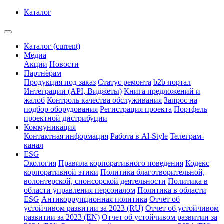
Каталог
Каталог
(current)
Медиа
Акции
Новости
Партнёрам
Продукция под заказ
Статус ремонта
b2b портал
Интеграции (API, Виджеты)
Книга предложений и
жалоб
Контроль качества обслуживания
Запрос на
подбор оборудования
Регистрация проекта
Портфель
проектной дистрибуции
Коммуникация
Контактная информация
Работа в Al-Style
Телеграм-
канал
ESG
Экология
Правила корпоративного поведения
Кодекс
корпоративной этики
Политика благотворительной,
волонтерской, спонсорской деятельности
Политика в
области управления персоналом
Политика в области
ESG
Антикоррупционная политика
Отчет об
устойчивом развитии за 2023 (RU)
Отчет об устойчивом
развитии за 2023 (EN)
Отчет об устойчивом развитии за