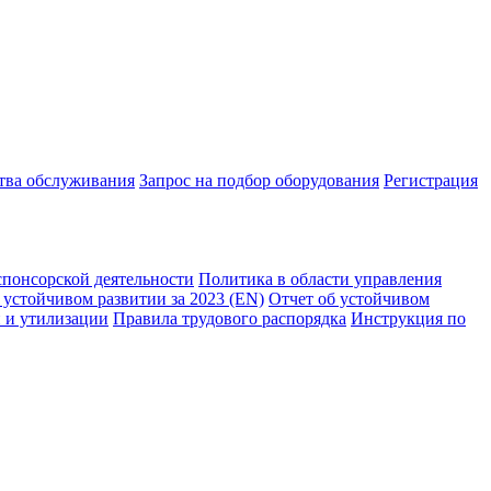
ства обслуживания
Запрос на подбор оборудования
Регистрация
спонсорской деятельности
Политика в области управления
 устойчивом развитии за 2023 (EN)
Отчет об устойчивом
 и утилизации
Правила трудового распорядка
Инструкция по