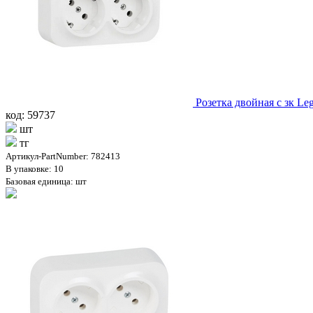
Розетка двойная с зк Le
код: 59737
шт
тг
Артикул-PartNumber: 782413
В упаковке: 10
Базовая единица: шт