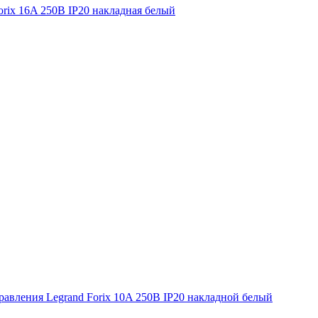
Forix 16A 250В IP20 накладная белый
равления Legrand Forix 10A 250В IP20 накладной белый