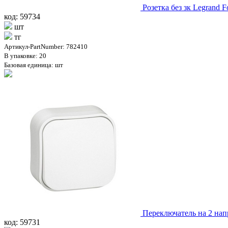
Розетка без зк Legrand 
код: 59734
шт
тг
Артикул-PartNumber: 782410
В упаковке: 20
Базовая единица: шт
Переключатель на 2 нап
код: 59731