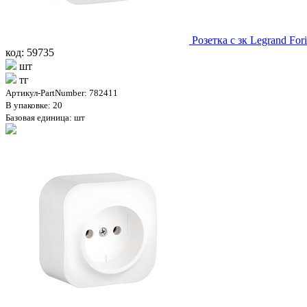
Розетка с зк Legrand Fo
код: 59735
шт
тг
Артикул-PartNumber: 782411
В упаковке: 20
Базовая единица: шт