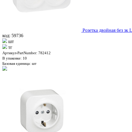
Розетка двойная без зк 
код: 59736
шт
тг
Артикул-PartNumber: 782412
В упаковке: 10
Базовая единица: шт