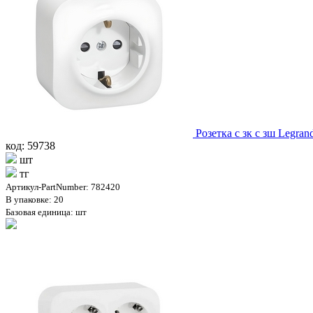
Розетка с зк с зш Legra
код: 59738
шт
тг
Артикул-PartNumber: 782420
В упаковке: 20
Базовая единица: шт