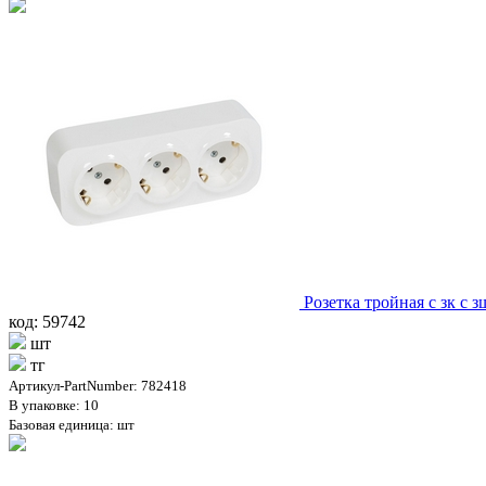
Розетка тройная с зк с 
код: 59742
шт
тг
Артикул-PartNumber: 782418
В упаковке: 10
Базовая единица: шт