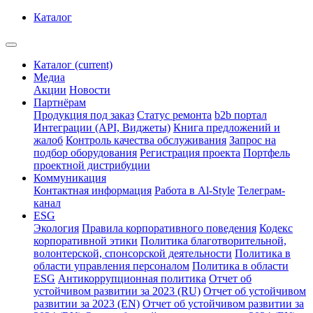
Каталог
Каталог
(current)
Медиа
Акции
Новости
Партнёрам
Продукция под заказ
Статус ремонта
b2b портал
Интеграции (API, Виджеты)
Книга предложений и
жалоб
Контроль качества обслуживания
Запрос на
подбор оборудования
Регистрация проекта
Портфель
проектной дистрибуции
Коммуникация
Контактная информация
Работа в Al-Style
Телеграм-
канал
ESG
Экология
Правила корпоративного поведения
Кодекс
корпоративной этики
Политика благотворительной,
волонтерской, спонсорской деятельности
Политика в
области управления персоналом
Политика в области
ESG
Антикоррупционная политика
Отчет об
устойчивом развитии за 2023 (RU)
Отчет об устойчивом
развитии за 2023 (EN)
Отчет об устойчивом развитии за