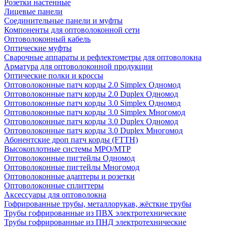
Розетки настенные
Лицевые панели
Соединительные панели и муфты
Компоненты для оптоволоконной сети
Оптоволоконный кабель
Оптические муфты
Сварочные аппараты и рефлектометры для оптоволокна
Арматура для оптоволоконной продукции
Оптические полки и кроссы
Оптоволоконные патч корды 2.0 Simplex Одномод
Оптоволоконные патч корды 2.0 Duplex Одномод
Оптоволоконные патч корды 3.0 Simplex Одномод
Оптоволоконные патч корды 3.0 Simplex Многомод
Оптоволоконные патч корды 3.0 Duplex Одномод
Оптоволоконные патч корды 3.0 Duplex Многомод
Абонентские дроп патч корды (FTTH)
Высокоплотные системы MPO/MTP
Оптоволоконные пигтейлы Одномод
Оптоволоконные пигтейлы Многомод
Оптоволоконные адаптеры и розетки
Оптоволоконные сплиттеры
Аксессуары для оптоволокна
Гофрированные трубы, металлорукав, жёсткие трубы
Трубы гофрированные из ПВХ электротехнические
Трубы гофрированные из ПНД электротехнические