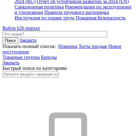
2024 (RU)
Отчет об устойчивом развитии за 2024 (EN)
Санкционная политика
Рекомендации по эксплуатации
и утилизации
Правила трудового распорядка
Инструкция по охране труда
Пожарная Безопасность
Войти
b2b портал
Закрыть
Показать полный список:
Новинки
Хиты продаж
Новое
поступление
Товарные группы
Бренды
Закрыть
Быстрый поиск по категориям: