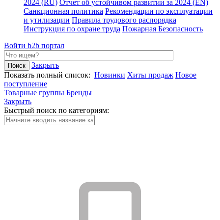
2024 (RU)
Отчет об устойчивом развитии за 2024 (EN)
Санкционная политика
Рекомендации по эксплуатации
и утилизации
Правила трудового распорядка
Инструкция по охране труда
Пожарная Безопасность
Войти
b2b портал
Закрыть
Показать полный список:
Новинки
Хиты продаж
Новое
поступление
Товарные группы
Бренды
Закрыть
Быстрый поиск по категориям: