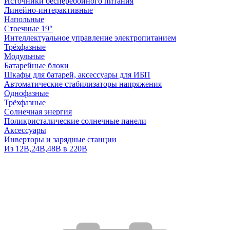
Источники бесперебойного питания
Линейно-интерактивные
Напольные
Стоечные 19"
Интеллектуальное управление электропитанием
Трёхфазные
Модульные
Батарейные блоки
Шкафы для батарей, аксессуары для ИБП
Автоматические стабилизаторы напряжения
Однофазные
Трёхфазные
Солнечная энергия
Поликристалические солнечные панели
Аксессуары
Инверторы и зарядные станции
Из 12В,24В,48В в 220В