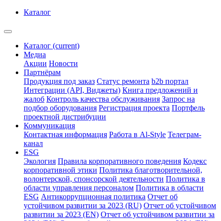
Каталог
Каталог
(current)
Медиа
Акции
Новости
Партнёрам
Продукция под заказ
Статус ремонта
b2b портал
Интеграции (API, Виджеты)
Книга предложений и
жалоб
Контроль качества обслуживания
Запрос на
подбор оборудования
Регистрация проекта
Портфель
проектной дистрибуции
Коммуникация
Контактная информация
Работа в Al-Style
Телеграм-
канал
ESG
Экология
Правила корпоративного поведения
Кодекс
корпоративной этики
Политика благотворительной,
волонтерской, спонсорской деятельности
Политика в
области управления персоналом
Политика в области
ESG
Антикоррупционная политика
Отчет об
устойчивом развитии за 2023 (RU)
Отчет об устойчивом
развитии за 2023 (EN)
Отчет об устойчивом развитии за