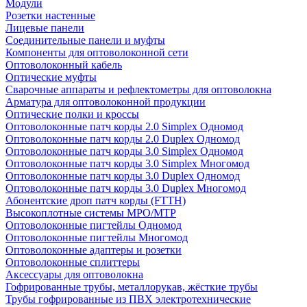
Модули
Розетки настенные
Лицевые панели
Соединительные панели и муфты
Компоненты для оптоволоконной сети
Оптоволоконный кабель
Оптические муфты
Сварочные аппараты и рефлектометры для оптоволокна
Арматура для оптоволоконной продукции
Оптические полки и кроссы
Оптоволоконные патч корды 2.0 Simplex Одномод
Оптоволоконные патч корды 2.0 Duplex Одномод
Оптоволоконные патч корды 3.0 Simplex Одномод
Оптоволоконные патч корды 3.0 Simplex Многомод
Оптоволоконные патч корды 3.0 Duplex Одномод
Оптоволоконные патч корды 3.0 Duplex Многомод
Абонентские дроп патч корды (FTTH)
Высокоплотные системы MPO/MTP
Оптоволоконные пигтейлы Одномод
Оптоволоконные пигтейлы Многомод
Оптоволоконные адаптеры и розетки
Оптоволоконные сплиттеры
Аксессуары для оптоволокна
Гофрированные трубы, металлорукав, жёсткие трубы
Трубы гофрированные из ПВХ электротехнические