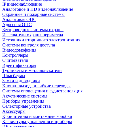
IP видеонаблюдение
Аналоговое и HD видеонаблюдение
Охранные и пожарные системы
Аналоговая ОПС
Адресная ОПС
Беспроводные системы охраны
Извещатели охраны периметра
Источники вторичного электропитания
Системы контроля доступа
Видеодомофония
Контроллеры
Считыватели
Идентификаторы
Турникеты и металлоискатели
Шлагбаумы
Замки и доводчики
Кнопки выхода и гибкие переходы
Системы оповещения и аудиотрансляция
Акустические системы
Приборы управления
Селекторные устройства
Аксессуары
Кронштейны и монтажные коробки
Клавиатуры управления и приборы
ИК прожекторы