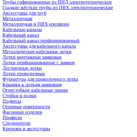
Трубы гофрированные из ПНД электротехнические
Гладкие жёсткие трубы из ПВХ электротехнические
Аксессуары для труб
Металлорукав
Металлорукав в ПВХ изоляции
Кабельные каналы
Кабельный канал
Кабельный канал перфорированный
Аксессуары для кабельного канала
Металлические кабельные лотки
Лотки монтажные замковые
Лотки перфорированные с замком
Лестничные лотки
Лотки проволочные
Фурнитура для проволочного лотка
Крышки к лоткам замковым
Огнестойкие кабельные линии
Стойки и полки
Подвесы
Опорные поверхности
Фасонные изделия
Профили
Соединители
Крепежи и аксессуары