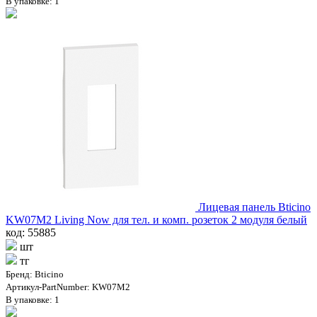
В упаковке: 1
Лицевая панель Bticino
KW07M2 Living Now для тел. и комп. розеток 2 модуля белый
код: 55885
шт
тг
Бренд: Bticino
Артикул-PartNumber: KW07M2
В упаковке: 1