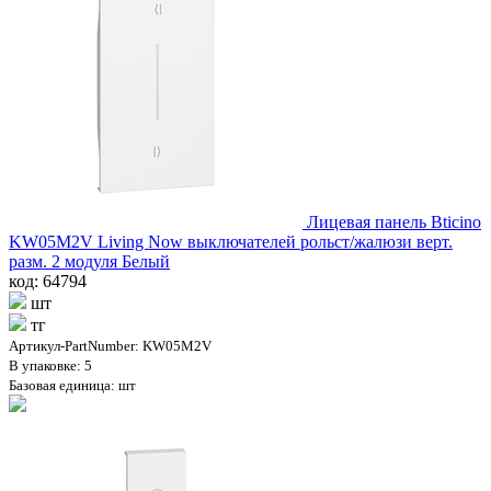
Лицевая панель Bticino
KW05M2V Living Now выключателей рольст/жалюзи верт.
разм. 2 модуля Белый
код: 64794
шт
тг
Артикул-PartNumber: KW05M2V
В упаковке: 5
Базовая единица: шт