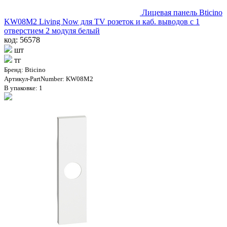
Лицевая панель Bticino
KW08М2 Living Now для TV розеток и каб. выводов с 1
отверстием 2 модуля белый
код: 56578
шт
тг
Бренд: Bticino
Артикул-PartNumber: KW08M2
В упаковке: 1