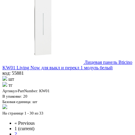
Лицевая панель Bticino
KW01 Living Now для выкл и перекл 1 модуль белый
код: 55881
шт
тг
Артикул-PartNumber: KW01
В упаковке: 20
Базовая единица: шт
На странице 1 - 30 из 33
«
Previous
1
(current)
2