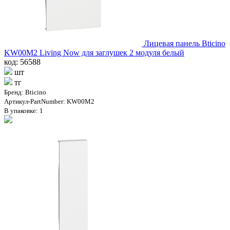
Лицевая панель Bticino
KW00М2 Living Now для заглушек 2 модуля белый
код: 56588
шт
тг
Бренд: Bticino
Артикул-PartNumber: KW00M2
В упаковке: 1