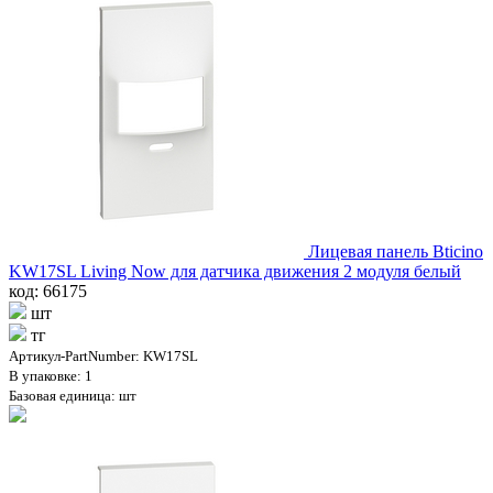
Лицевая панель Bticino
KW17SL Living Now для датчика движения 2 модуля белый
код: 66175
шт
тг
Артикул-PartNumber: KW17SL
В упаковке: 1
Базовая единица: шт