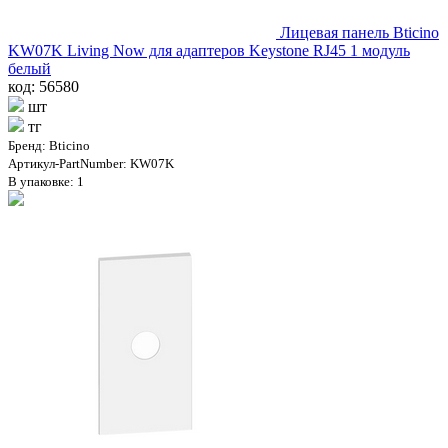
Лицевая панель Bticino
KW07K Living Now для адаптеров Keystone RJ45 1 модуль
белый
код: 56580
шт
тг
Бренд: Bticino
Артикул-PartNumber: KW07K
В упаковке: 1