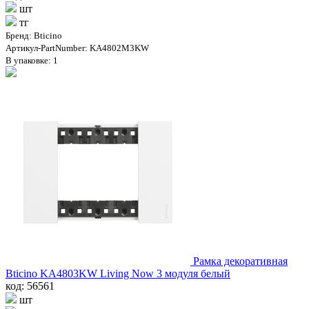
шт
тг
Бренд: Bticino
Артикул-PartNumber: KA4802M3KW
В упаковке: 1
Рамка декоративная
Bticino KA4803KW Living Now 3 модуля белый
код: 56561
шт