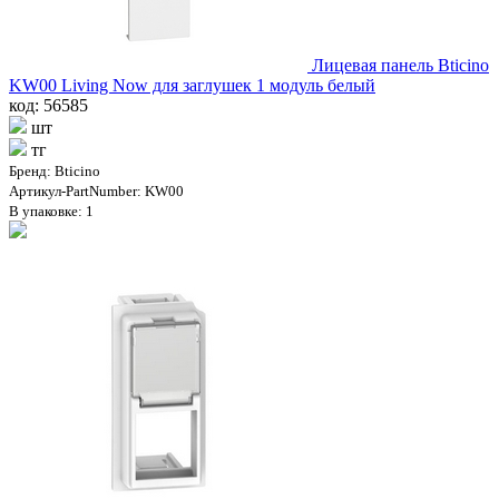
Лицевая панель Bticino
KW00 Living Now для заглушек 1 модуль белый
код: 56585
шт
тг
Бренд: Bticino
Артикул-PartNumber: KW00
В упаковке: 1