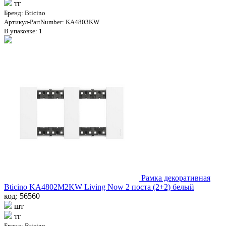
тг
Бренд: Bticino
Артикул-PartNumber: KA4803KW
В упаковке: 1
Рамка декоративная
Bticino KA4802M2KW Living Now 2 поста (2+2) белый
код: 56560
шт
тг
Бренд: Bticino