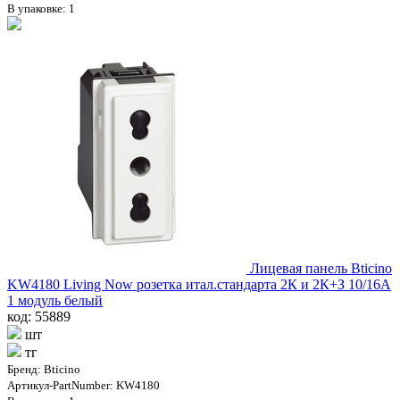
В упаковке: 1
Лицевая панель Bticino
KW4180 Living Now розетка итал.стандарта 2К и 2К+З 10/16А
1 модуль белый
код: 55889
шт
тг
Бренд: Bticino
Артикул-PartNumber: KW4180