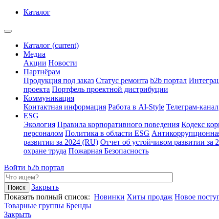
Каталог
Каталог
(current)
Медиа
Акции
Новости
Партнёрам
Продукция под заказ
Статус ремонта
b2b портал
Интегра
проекта
Портфель проектной дистрибуции
Коммуникация
Контактная информация
Работа в Al-Style
Телеграм-канал
ESG
Экология
Правила корпоративного поведения
Кодекс ко
персоналом
Политика в области ESG
Антикоррупционна
развитии за 2024 (RU)
Отчет об устойчивом развитии за 
охране труда
Пожарная Безопасность
Войти
b2b портал
Закрыть
Показать полный список:
Новинки
Хиты продаж
Новое посту
Товарные группы
Бренды
Закрыть