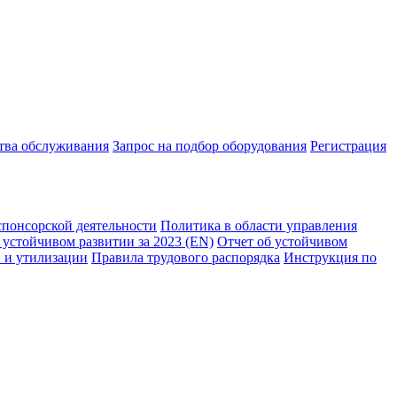
ства обслуживания
Запрос на подбор оборудования
Регистрация
спонсорской деятельности
Политика в области управления
 устойчивом развитии за 2023 (EN)
Отчет об устойчивом
 и утилизации
Правила трудового распорядка
Инструкция по