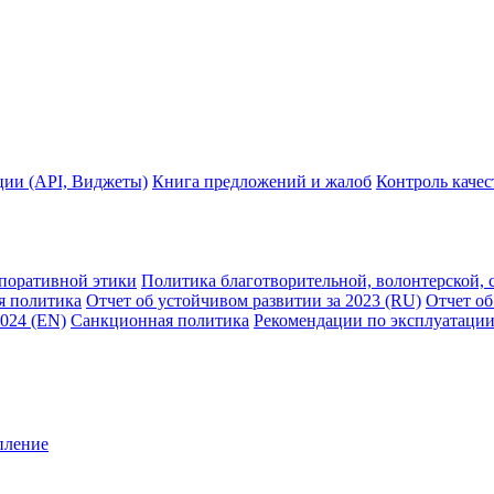
ции (API, Виджеты)
Книга предложений и жалоб
Контроль каче
рпоративной этики
Политика благотворительной, волонтерской, 
я политика
Отчет об устойчивом развитии за 2023 (RU)
Отчет об
2024 (EN)
Санкционная политика
Рекомендации по эксплуатации
пление