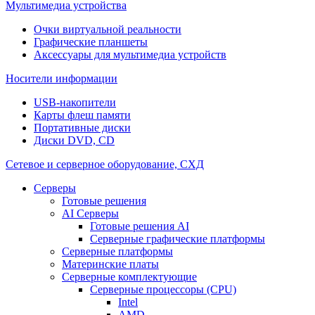
Мультимедиа устройства
Очки виртуальной реальности
Графические планшеты
Аксессуары для мультимедиа устройств
Носители информации
USB-накопители
Карты флеш памяти
Портативные диски
Диски DVD, CD
Сетевое и серверное оборудование, СХД
Cерверы
Готовые решения
AI Серверы
Готовые решения AI
Серверные графические платформы
Серверные платформы
Материнские платы
Серверные комплектующие
Серверные процессоры (CPU)
Intel
AMD