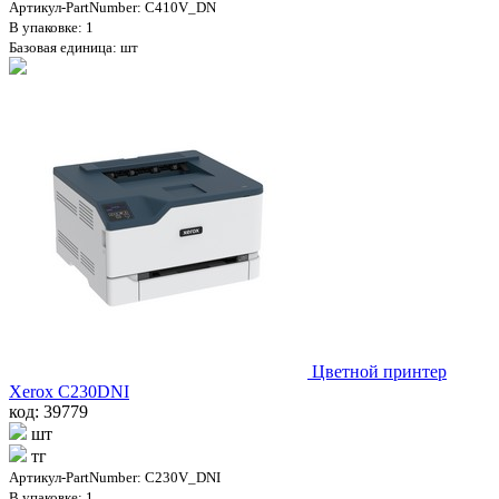
Артикул-PartNumber: C410V_DN
В упаковке: 1
Базовая единица: шт
Цветной принтер
Xerox C230DNI
код: 39779
шт
тг
Артикул-PartNumber: C230V_DNI
В упаковке: 1