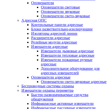
Оповещатели
Оповещатели световые
Оповещатели звуковые
Оповещатели свето-звуковые
Адресная ОПС
Контрольные панели адресные
Блоки разветвительно-изолирующие
Изоляторы адресной линии
Расширители адресные
Релейные модули адресные
Извещатели адресные
Извещатели дымовые адресные
Извещатели тепловые адресные
Извещатели пожарные ручные
адресные
Дополнительное оборудование для
адресных извещателей
Оповещатели адресные
Оповещатели свето-звуковые адресные
Беспроводные системы охраны
Извещатели охраны периметра
Быстро разворачиваемые средства
обнаружения
Инфракрасные активные извещатели
Инфракрасные пассивные извещатели