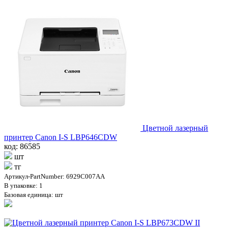
Цветной лазерный
принтер Canon I-S LBP646CDW
код: 86585
шт
тг
Артикул-PartNumber: 6929C007AA
В упаковке: 1
Базовая единица: шт