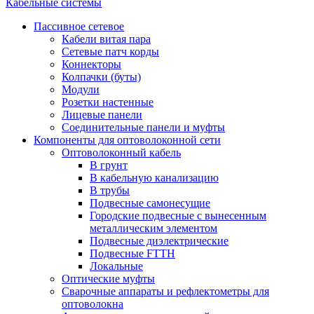
Кабельные системы
Пассивное сетевое
Кабели витая пара
Сетевые патч корды
Коннекторы
Колпачки (буты)
Модули
Розетки настенные
Лицевые панели
Соединительные панели и муфты
Компоненты для оптоволоконной сети
Оптоволоконный кабель
В грунт
В кабельную канализацию
В трубы
Подвесные самонесущие
Городские подвесные с вынесенным
металлическим элементом
Подвесные диэлектрические
Подвесные FTTH
Локальные
Оптические муфты
Сварочные аппараты и рефлектометры для
оптоволокна