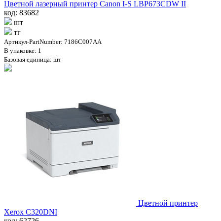
Цветной лазерный принтер Canon I-S LBP673CDW II
код: 83682
шт
тг
Артикул-PartNumber: 7186C007AA
В упаковке: 1
Базовая единица: шт
Цветной принтер
Xerox C320DNI
код: 62726