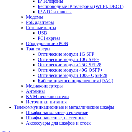
IP Телефоны
Беспроводные IP телефоны (WI-FI, DECT)
IP АТС и шлюзы
Модемы
PoE адаптеры
Сетевые карты
USB
PCI express
Оборудование xPON
Трансиверы
Оптические модули 1G SFP
Оптические модули 10G SFP+
Оптические модули 25G SFP28
Оптические модули 40G QSFP+
Оптические модули 100G QSFP28
Кабели прямого подключения (DAC)
Медиаконвертеры
Антенны
KVM переключатели
Источники питания
Телекоммуникационные и металлические шкафы
Шкафы напольные, серверные
Шкафы навесные, настенные
Аксессуары для шкафов и стоек