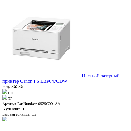
Цветной лазерный
принтер Canon I-S LBP647CDW
код: 86586
шт
тг
Артикул-PartNumber: 6929C001AA
В упаковке: 1
Базовая единица: шт