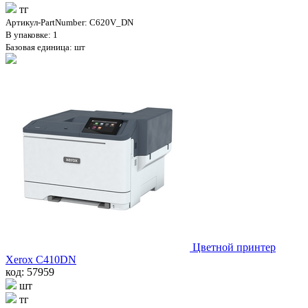
тг
Артикул-PartNumber: C620V_DN
В упаковке: 1
Базовая единица: шт
Цветной принтер
Xerox C410DN
код: 57959
шт
тг