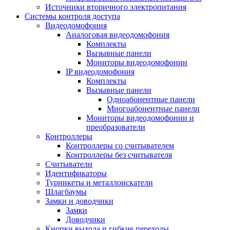
Источники вторичного электропитания
Системы контроля доступа
Видеодомофония
Аналоговая видеодомофония
Комплекты
Вызывные панели
Мониторы видеодомофонии
IP видеодомофония
Комплекты
Вызывные панели
Одноабонентные панели
Многоабонентные панели
Мониторы видеодомофонии и
преобразователи
Контроллеры
Контроллеры со считывателем
Контроллеры без считывателя
Считыватели
Идентификаторы
Турникеты и металлоискатели
Шлагбаумы
Замки и доводчики
Замки
Доводчики
Кнопки выхода и гибкие переходы