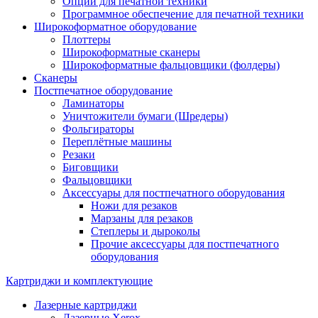
Опции для печатной техники
Программное обеспечение для печатной техники
Широкоформатное оборудование
Плоттеры
Широкоформатные сканеры
Широкоформатные фальцовщики (фолдеры)
Сканеры
Постпечатное оборудование
Ламинаторы
Уничтожители бумаги (Шредеры)
Фольгираторы
Переплётные машины
Резаки
Биговщики
Фальцовщики
Аксессуары для постпечатного оборудования
Ножи для резаков
Марзаны для резаков
Степлеры и дыроколы
Прочие аксессуары для постпечатного
оборудования
Картриджи и комплектующие
Лазерные картриджи
Лазерные Xerox