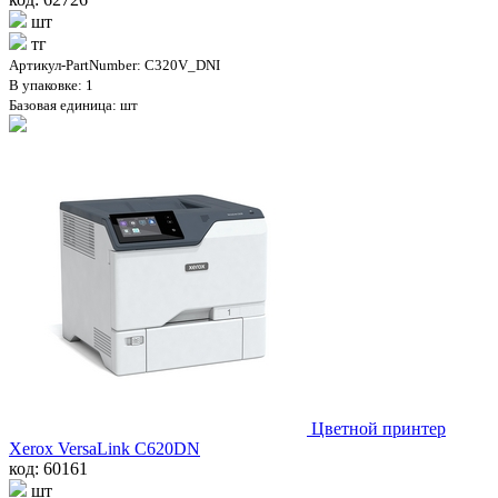
шт
тг
Артикул-PartNumber: C320V_DNI
В упаковке: 1
Базовая единица: шт
Цветной принтер
Xerox VersaLink C620DN
код: 60161
шт