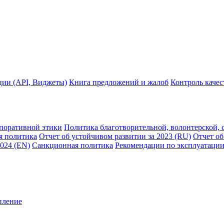
ции (API, Виджеты)
Книга предложений и жалоб
Контроль каче
рпоративной этики
Политика благотворительной, волонтерской, 
я политика
Отчет об устойчивом развитии за 2023 (RU)
Отчет об
2024 (EN)
Санкционная политика
Рекомендации по эксплуатации
пление