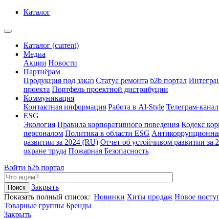
Каталог
Каталог
(current)
Медиа
Акции
Новости
Партнёрам
Продукция под заказ
Статус ремонта
b2b портал
Интегра
проекта
Портфель проектной дистрибуции
Коммуникация
Контактная информация
Работа в Al-Style
Телеграм-канал
ESG
Экология
Правила корпоративного поведения
Кодекс ко
персоналом
Политика в области ESG
Антикоррупционна
развитии за 2024 (RU)
Отчет об устойчивом развитии за 
охране труда
Пожарная Безопасность
Войти
b2b портал
Закрыть
Показать полный список:
Новинки
Хиты продаж
Новое посту
Товарные группы
Бренды
Закрыть