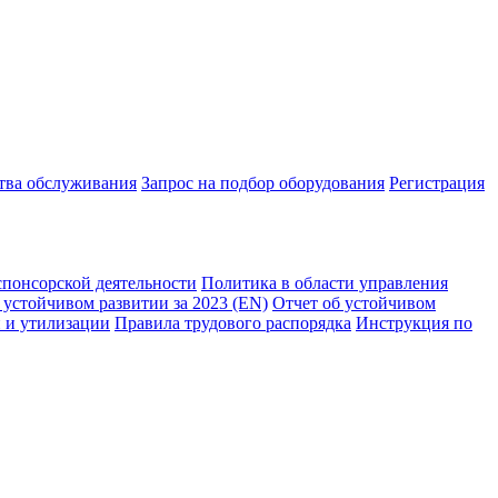
ства обслуживания
Запрос на подбор оборудования
Регистрация
спонсорской деятельности
Политика в области управления
 устойчивом развитии за 2023 (EN)
Отчет об устойчивом
 и утилизации
Правила трудового распорядка
Инструкция по