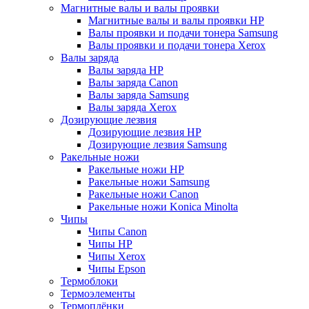
Магнитные валы и валы проявки
Магнитные валы и валы проявки HP
Валы проявки и подачи тонера Samsung
Валы проявки и подачи тонера Xerox
Валы заряда
Валы заряда HP
Валы заряда Canon
Валы заряда Samsung
Валы заряда Xerox
Дозирующие лезвия
Дозирующие лезвия HP
Дозирующие лезвия Samsung
Ракельные ножи
Ракельные ножи HP
Ракельные ножи Samsung
Ракельные ножи Canon
Ракельные ножи Konica Minolta
Чипы
Чипы Canon
Чипы HP
Чипы Xerox
Чипы Epson
Термоблоки
Термоэлементы
Термоплёнки