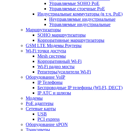
Управляемые SOHO PoE
Управляемые стоечные PoE
Индустриальные коммутаторы (в т.ч. РоЕ)
Неуправляемые индустриальные
Управляемые индустриальные
Маршрутизаторы
SOHO маршрутизаторы
Корпоративные маршрутизаторы
GSM LTE Модемы Роутеры
Wi-Fi точки доступа
Mesh системы
Корпоративный Wi-Fi
Wi-Fi радио мосты
Репитеры/усилители Wi-Fi
Оборудование VoIP
IP Телефоны
Беспроводные IP телефоны (WI-FI, DECT)
IP АТС и шлюзы
Модемы
PoE адаптеры
Сетевые карты
USB
PCI express
Оборудование xPON
Трансиверы