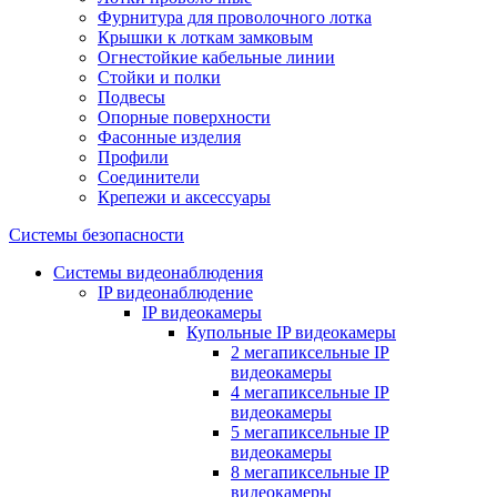
Фурнитура для проволочного лотка
Крышки к лоткам замковым
Огнестойкие кабельные линии
Стойки и полки
Подвесы
Опорные поверхности
Фасонные изделия
Профили
Соединители
Крепежи и аксессуары
Системы безопасности
Системы видеонаблюдения
IP видеонаблюдение
IP видеокамеры
Купольные IP видеокамеры
2 мегапиксельные IP
видеокамеры
4 мегапиксельные IP
видеокамеры
5 мегапиксельные IP
видеокамеры
8 мегапиксельные IP
видеокамеры