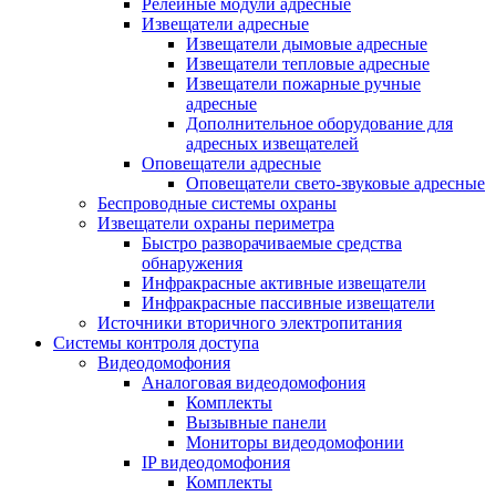
Релейные модули адресные
Извещатели адресные
Извещатели дымовые адресные
Извещатели тепловые адресные
Извещатели пожарные ручные
адресные
Дополнительное оборудование для
адресных извещателей
Оповещатели адресные
Оповещатели свето-звуковые адресные
Беспроводные системы охраны
Извещатели охраны периметра
Быстро разворачиваемые средства
обнаружения
Инфракрасные активные извещатели
Инфракрасные пассивные извещатели
Источники вторичного электропитания
Системы контроля доступа
Видеодомофония
Аналоговая видеодомофония
Комплекты
Вызывные панели
Мониторы видеодомофонии
IP видеодомофония
Комплекты