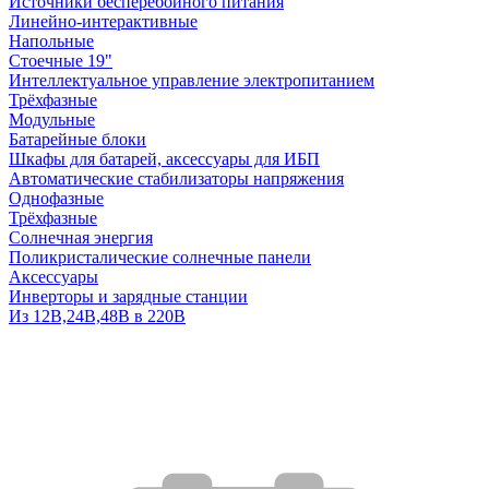
Источники бесперебойного питания
Линейно-интерактивные
Напольные
Стоечные 19"
Интеллектуальное управление электропитанием
Трёхфазные
Модульные
Батарейные блоки
Шкафы для батарей, аксессуары для ИБП
Автоматические стабилизаторы напряжения
Однофазные
Трёхфазные
Солнечная энергия
Поликристалические солнечные панели
Аксессуары
Инверторы и зарядные станции
Из 12В,24В,48В в 220В