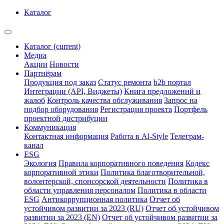
Каталог
Каталог
(current)
Медиа
Акции
Новости
Партнёрам
Продукция под заказ
Статус ремонта
b2b портал
Интеграции (API, Виджеты)
Книга предложений и
жалоб
Контроль качества обслуживания
Запрос на
подбор оборудования
Регистрация проекта
Портфель
проектной дистрибуции
Коммуникация
Контактная информация
Работа в Al-Style
Телеграм-
канал
ESG
Экология
Правила корпоративного поведения
Кодекс
корпоративной этики
Политика благотворительной,
волонтерской, спонсорской деятельности
Политика в
области управления персоналом
Политика в области
ESG
Антикоррупционная политика
Отчет об
устойчивом развитии за 2023 (RU)
Отчет об устойчивом
развитии за 2023 (EN)
Отчет об устойчивом развитии за