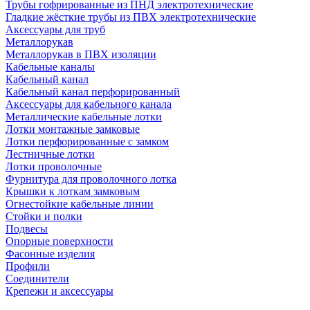
Трубы гофрированные из ПНД электротехнические
Гладкие жёсткие трубы из ПВХ электротехнические
Аксессуары для труб
Металлорукав
Металлорукав в ПВХ изоляции
Кабельные каналы
Кабельный канал
Кабельный канал перфорированный
Аксессуары для кабельного канала
Металлические кабельные лотки
Лотки монтажные замковые
Лотки перфорированные с замком
Лестничные лотки
Лотки проволочные
Фурнитура для проволочного лотка
Крышки к лоткам замковым
Огнестойкие кабельные линии
Стойки и полки
Подвесы
Опорные поверхности
Фасонные изделия
Профили
Соединители
Крепежи и аксессуары