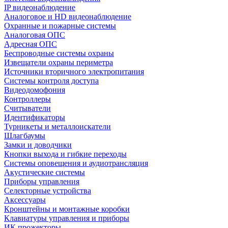
IP видеонаблюдение
Аналоговое и HD видеонаблюдение
Охранные и пожарные системы
Аналоговая ОПС
Адресная ОПС
Беспроводные системы охраны
Извещатели охраны периметра
Источники вторичного электропитания
Системы контроля доступа
Видеодомофония
Контроллеры
Считыватели
Идентификаторы
Турникеты и металлоискатели
Шлагбаумы
Замки и доводчики
Кнопки выхода и гибкие переходы
Системы оповещения и аудиотрансляция
Акустические системы
Приборы управления
Селекторные устройства
Аксессуары
Кронштейны и монтажные коробки
Клавиатуры управления и приборы
ИК прожекторы