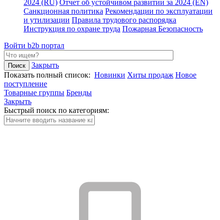
2024 (RU)
Отчет об устойчивом развитии за 2024 (EN)
Санкционная политика
Рекомендации по эксплуатации
и утилизации
Правила трудового распорядка
Инструкция по охране труда
Пожарная Безопасность
Войти
b2b портал
Закрыть
Показать полный список:
Новинки
Хиты продаж
Новое
поступление
Товарные группы
Бренды
Закрыть
Быстрый поиск по категориям: