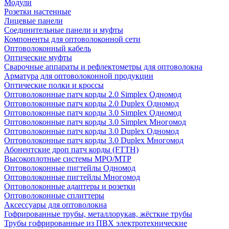
Модули
Розетки настенные
Лицевые панели
Соединительные панели и муфты
Компоненты для оптоволоконной сети
Оптоволоконный кабель
Оптические муфты
Сварочные аппараты и рефлектометры для оптоволокна
Арматура для оптоволоконной продукции
Оптические полки и кроссы
Оптоволоконные патч корды 2.0 Simplex Одномод
Оптоволоконные патч корды 2.0 Duplex Одномод
Оптоволоконные патч корды 3.0 Simplex Одномод
Оптоволоконные патч корды 3.0 Simplex Многомод
Оптоволоконные патч корды 3.0 Duplex Одномод
Оптоволоконные патч корды 3.0 Duplex Многомод
Абонентские дроп патч корды (FTTH)
Высокоплотные системы MPO/MTP
Оптоволоконные пигтейлы Одномод
Оптоволоконные пигтейлы Многомод
Оптоволоконные адаптеры и розетки
Оптоволоконные сплиттеры
Аксессуары для оптоволокна
Гофрированные трубы, металлорукав, жёсткие трубы
Трубы гофрированные из ПВХ электротехнические