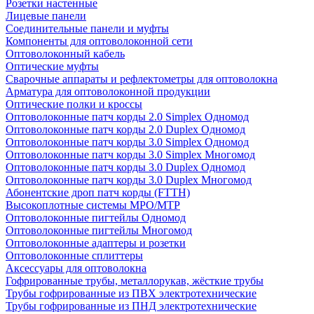
Розетки настенные
Лицевые панели
Соединительные панели и муфты
Компоненты для оптоволоконной сети
Оптоволоконный кабель
Оптические муфты
Сварочные аппараты и рефлектометры для оптоволокна
Арматура для оптоволоконной продукции
Оптические полки и кроссы
Оптоволоконные патч корды 2.0 Simplex Одномод
Оптоволоконные патч корды 2.0 Duplex Одномод
Оптоволоконные патч корды 3.0 Simplex Одномод
Оптоволоконные патч корды 3.0 Simplex Многомод
Оптоволоконные патч корды 3.0 Duplex Одномод
Оптоволоконные патч корды 3.0 Duplex Многомод
Абонентские дроп патч корды (FTTH)
Высокоплотные системы MPO/MTP
Оптоволоконные пигтейлы Одномод
Оптоволоконные пигтейлы Многомод
Оптоволоконные адаптеры и розетки
Оптоволоконные сплиттеры
Аксессуары для оптоволокна
Гофрированные трубы, металлорукав, жёсткие трубы
Трубы гофрированные из ПВХ электротехнические
Трубы гофрированные из ПНД электротехнические