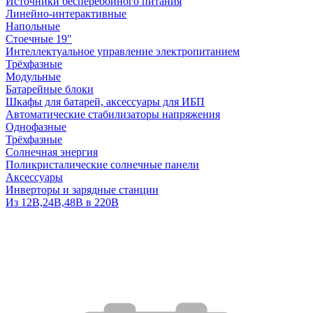
Источники бесперебойного питания
Линейно-интерактивные
Напольные
Стоечные 19"
Интеллектуальное управление электропитанием
Трёхфазные
Модульные
Батарейные блоки
Шкафы для батарей, аксессуары для ИБП
Автоматические стабилизаторы напряжения
Однофазные
Трёхфазные
Солнечная энергия
Поликристалические солнечные панели
Аксессуары
Инверторы и зарядные станции
Из 12В,24В,48В в 220В