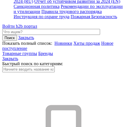
2024 (RU)
Отчет об устойчивом развитии за 2024 (EN)
Санкционная политика
Рекомендации по эксплуатации
и утилизации
Правила трудового распорядка
Инструкция по охране труда
Пожарная Безопасность
Войти
b2b портал
Закрыть
Показать полный список:
Новинки
Хиты продаж
Новое
поступление
Товарные группы
Бренды
Закрыть
Быстрый поиск по категориям: