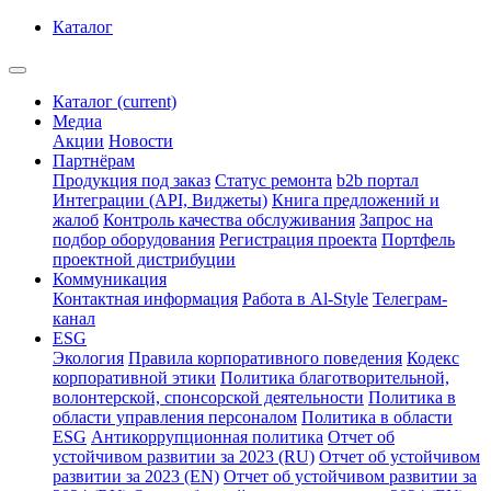
Каталог
Каталог
(current)
Медиа
Акции
Новости
Партнёрам
Продукция под заказ
Статус ремонта
b2b портал
Интеграции (API, Виджеты)
Книга предложений и
жалоб
Контроль качества обслуживания
Запрос на
подбор оборудования
Регистрация проекта
Портфель
проектной дистрибуции
Коммуникация
Контактная информация
Работа в Al-Style
Телеграм-
канал
ESG
Экология
Правила корпоративного поведения
Кодекс
корпоративной этики
Политика благотворительной,
волонтерской, спонсорской деятельности
Политика в
области управления персоналом
Политика в области
ESG
Антикоррупционная политика
Отчет об
устойчивом развитии за 2023 (RU)
Отчет об устойчивом
развитии за 2023 (EN)
Отчет об устойчивом развитии за