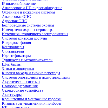
IP видеонаблюдение
Аналоговое и HD видеонаблюдение
Охранные и пожарные системы
Аналоговая ОПС
Адресная ОПС
Беспроводные системы охраны
Извещатели охраны периметра
Источники вторичного электропитания
Системы контроля доступа
Видеодомофония
Контроллеры
Считыватели
Идентификаторы
Турникеты и металлоискатели
Шлагбаумы
Замки и доводчики
Кнопки выхода и гибкие переходы
Системы оповещения и аудиотрансляция
Акустические системы
Приборы управления
Селекторные устройства
Аксессуары
Кронштейны и монтажные коробки
Клавиатуры управления и приборы
ИК прожекторы