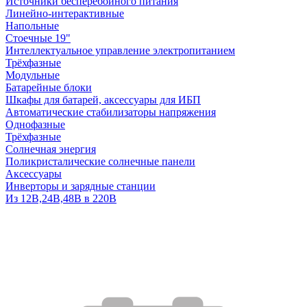
Источники бесперебойного питания
Линейно-интерактивные
Напольные
Стоечные 19"
Интеллектуальное управление электропитанием
Трёхфазные
Модульные
Батарейные блоки
Шкафы для батарей, аксессуары для ИБП
Автоматические стабилизаторы напряжения
Однофазные
Трёхфазные
Солнечная энергия
Поликристалические солнечные панели
Аксессуары
Инверторы и зарядные станции
Из 12В,24В,48В в 220В