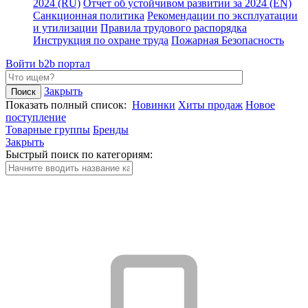
2024 (RU)
Отчет об устойчивом развитии за 2024 (EN)
Санкционная политика
Рекомендации по эксплуатации
и утилизации
Правила трудового распорядка
Инструкция по охране труда
Пожарная Безопасность
Войти
b2b портал
Закрыть
Показать полный список:
Новинки
Хиты продаж
Новое
поступление
Товарные группы
Бренды
Закрыть
Быстрый поиск по категориям: