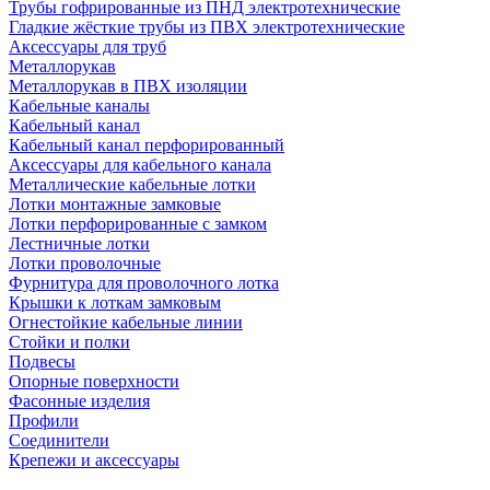
Трубы гофрированные из ПНД электротехнические
Гладкие жёсткие трубы из ПВХ электротехнические
Аксессуары для труб
Металлорукав
Металлорукав в ПВХ изоляции
Кабельные каналы
Кабельный канал
Кабельный канал перфорированный
Аксессуары для кабельного канала
Металлические кабельные лотки
Лотки монтажные замковые
Лотки перфорированные с замком
Лестничные лотки
Лотки проволочные
Фурнитура для проволочного лотка
Крышки к лоткам замковым
Огнестойкие кабельные линии
Стойки и полки
Подвесы
Опорные поверхности
Фасонные изделия
Профили
Соединители
Крепежи и аксессуары