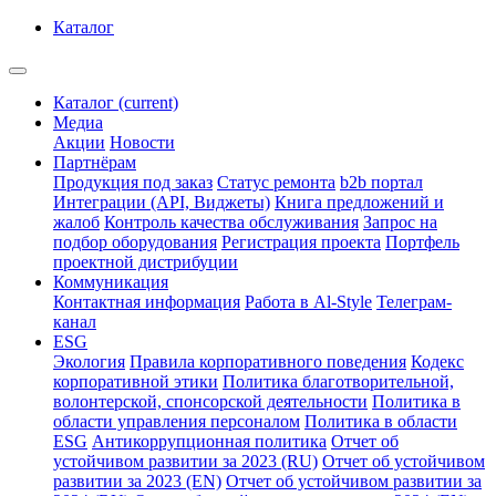
Каталог
Каталог
(current)
Медиа
Акции
Новости
Партнёрам
Продукция под заказ
Статус ремонта
b2b портал
Интеграции (API, Виджеты)
Книга предложений и
жалоб
Контроль качества обслуживания
Запрос на
подбор оборудования
Регистрация проекта
Портфель
проектной дистрибуции
Коммуникация
Контактная информация
Работа в Al-Style
Телеграм-
канал
ESG
Экология
Правила корпоративного поведения
Кодекс
корпоративной этики
Политика благотворительной,
волонтерской, спонсорской деятельности
Политика в
области управления персоналом
Политика в области
ESG
Антикоррупционная политика
Отчет об
устойчивом развитии за 2023 (RU)
Отчет об устойчивом
развитии за 2023 (EN)
Отчет об устойчивом развитии за