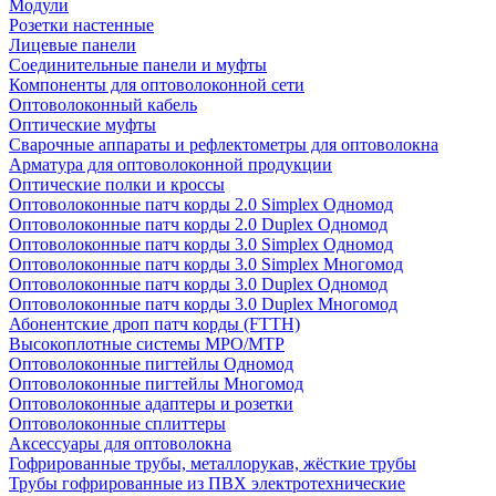
Модули
Розетки настенные
Лицевые панели
Соединительные панели и муфты
Компоненты для оптоволоконной сети
Оптоволоконный кабель
Оптические муфты
Сварочные аппараты и рефлектометры для оптоволокна
Арматура для оптоволоконной продукции
Оптические полки и кроссы
Оптоволоконные патч корды 2.0 Simplex Одномод
Оптоволоконные патч корды 2.0 Duplex Одномод
Оптоволоконные патч корды 3.0 Simplex Одномод
Оптоволоконные патч корды 3.0 Simplex Многомод
Оптоволоконные патч корды 3.0 Duplex Одномод
Оптоволоконные патч корды 3.0 Duplex Многомод
Абонентские дроп патч корды (FTTH)
Высокоплотные системы MPO/MTP
Оптоволоконные пигтейлы Одномод
Оптоволоконные пигтейлы Многомод
Оптоволоконные адаптеры и розетки
Оптоволоконные сплиттеры
Аксессуары для оптоволокна
Гофрированные трубы, металлорукав, жёсткие трубы
Трубы гофрированные из ПВХ электротехнические